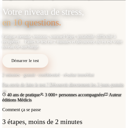
Votre niveau de stress,
en 10 questions.
Fatigue mentale, tensions, sommeil léger, irritabilité, difficulté à
récupérer… Faites le test en 2 minutes et découvrez où en est votre
niveau de surcharge.
Démarrer le test
2 minutes · gratuit · confidentiel · résultat immédiat
Pas envie de faire le test ? Découvrir directement les 3 jours gratuits
→
40 ans de pratique
3 000+ personnes accompagnées
Auteur
éditions Médicis
Comment ça se passe
3 étapes, moins de 2 minutes