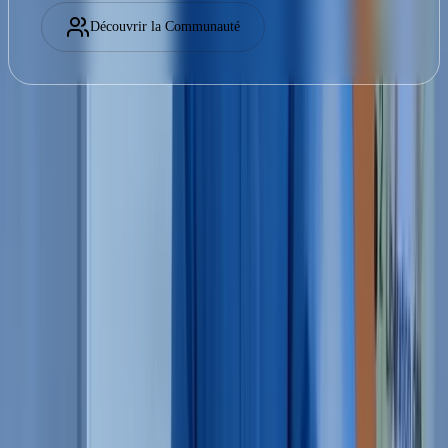
Découvrir la Communauté
Contacter l'équipe
Une école, pas une simple formation
Ce qui distingue l'École
Enseignement direct de Pierre Pyronnet
Méthode transmise depuis plus de 40 ans
Un parcours progressif, étape par étape
Une pratique corporelle réelle, pas seulement théorique
Des stages présentiels avec Pierre
Une certification reconnue par l'École
L'annuaire des praticiens certifiés