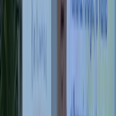
Le programme guidé
Réalignement corps-esprit
en 21 jours
Pierre présente le programme qui constitue le rite d'entrée
dans la pratique : 21 jours pour transformer le rapport au
corps, au souffle et au mental.