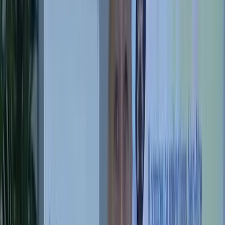
Commencer
Je veux pratiquer chez moi
Programme 21 jours
·
297 / 497 €
Voir les formules
Je veux venir en stage
Stages présentiels avec Pierre
·
dès 247 €
Voir les stages
Je veux devenir technicien
Cursus Technicien
·
2 450 €
Voir le cursus
Je veux devenir praticien certifié
Cursus Praticien
·
1 490 €
Voir le cursus
Par où commencer ?
Quel est votre chemin