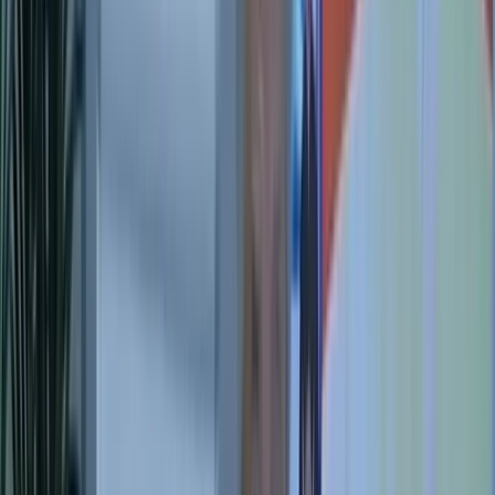
L'École
Un parcours complet,
de la découverte à la transmission
On entre par où on en est, et on avance à son rythme. Découvrir,
pratiquer chez soi, vivre un stage, intégrer puis transmettre la
méthode. Chacun sa place, mais le chemin est posé.
En 10 secondes
Quel parcours choisir ?
Vous entrez selon votre besoin du moment. Chaque étape
se suffit à elle-même.
Je veux juste essayer
Découverte — 3 jours offerts
·
Gratuit