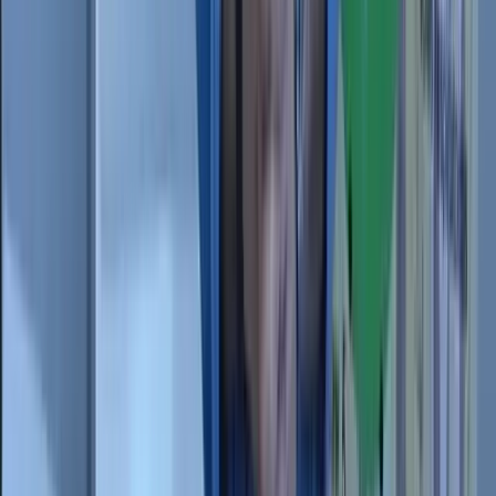
Vous ne savez pas par où
commencer ?
Commencez par essayer.
Trois jours offerts, sans carte bancaire. Vous démarrez le
programme avec Pierre. Votre corps vous dira si ça
résonne. Et si vous avez une question avant, écrivez-nous :
une personne de l'équipe vous répondra directement.
3 jours offerts (programme 21 j)
Une question préalable