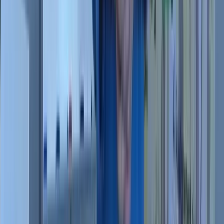
Découvrir
Accueil
L'École
Pierre Pyronnet
Les lieux
55-70 ans : une nouvelle étape
Test de stress
Formations
Toutes les formations
Essai 3 jours offerts
Programme 21 jours
Stage Découverte · 597 €
Stage Table · 247 €
Cursus Technicien · 2 450 €
Cursus Praticien · 1 490 €
Agenda des stages
Communauté
La Communauté
Témoignages