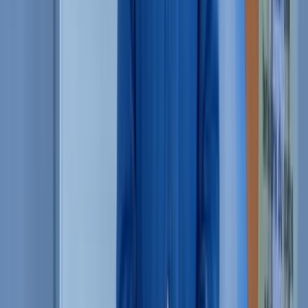
Une communauté de suivi à long terme
Au-delà de la pratique
Devenir accompagnateur
bien-être
Pierre raconte la voie de celles et ceux qui font de la
Relaxation Bio-dynamique un métier — sophrologues,
kinés, thérapeutes, animateurs. Ce que la certification
ouvre.