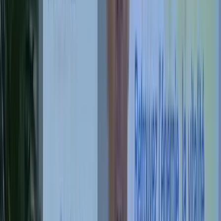
Apprendre à transmettre la RBD en cabinet, en famille ou en
association
Approfondir l'éveil de conscience
Habiter pleinement le vivant, sentir l'amplitude qui vous appartient
Faire le test de stress (2 min)
La
Relaxation Bio-dynamique
est la méthode fondatrice
créée par Pierre Pyronnet. La
Synchronie Vitale
est le
parcours de pratique guidée issu de la Relaxation Bio-
dynamique, conçu pour permettre une entrée progressive
dans la méthode, notamment avec le programme 21 jours.