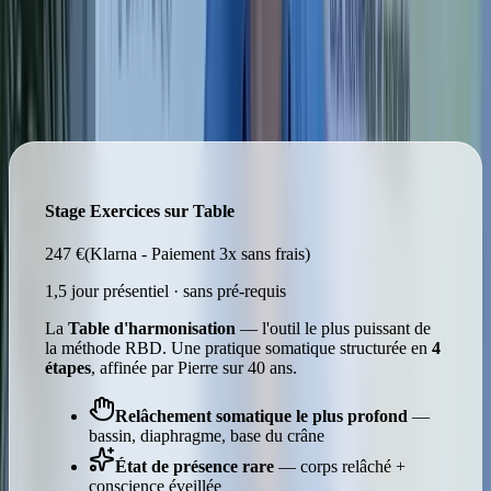
Vivre la méthode en stage
En présentiel avec Pierre
Deux façons de vivre la pratique en vrai — au choix, sans pré-
requis.
Stage Exercices sur Table
247 €
(Klarna - Paiement 3x sans frais)
1,5 jour présentiel · sans pré-requis
La
Table d'harmonisation
— l'outil le plus puissant de
la méthode RBD. Une pratique somatique structurée en
4
étapes
, affinée par Pierre sur 40 ans.
Relâchement somatique le plus profond
—
bassin, diaphragme, base du crâne
État de présence rare
— corps relâché +
conscience éveillée