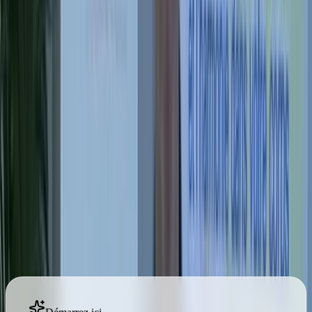
Votre chemin dans l'École
Du premier souffle
à la transmission
Cinq étapes, dans l'ordre : découvrir, pratiquer chez soi,
vivre un stage, intégrer la méthode, puis la transmettre.
Vous avancez à votre rythme et chaque étape se suffit à
elle-même. La Communauté est offerte à tous.