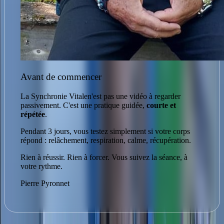
Avant de commencer
La Synchronie Vitale
n'est pas une vidéo à regarder
passivement. C'est une pratique guidée,
courte et
répétée
.
Pendant 3 jours, vous testez simplement si votre corps
répond : relâchement, respiration, calme, récupération.
Rien à réussir. Rien à forcer. Vous suivez la séance, à
votre rythme.
Pierre Pyronnet