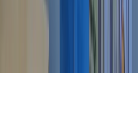
École de Relaxation Bio-dynamique
Fondée par Pierre Pyronnet · Édité par SmartSolutionsIA
La Relaxation Bio-dynamique est la méthode fondatrice créée par
Pierre Pyronnet. La Synchronie Vitale est le parcours de pratique
guidée issu de la Relaxation Bio-dynamique, conçu pour permettre
une entrée progressive dans la méthode, notamment avec le
programme 21 jours.
CGV
Mentions légales
Confidentialité
Se désinscrire