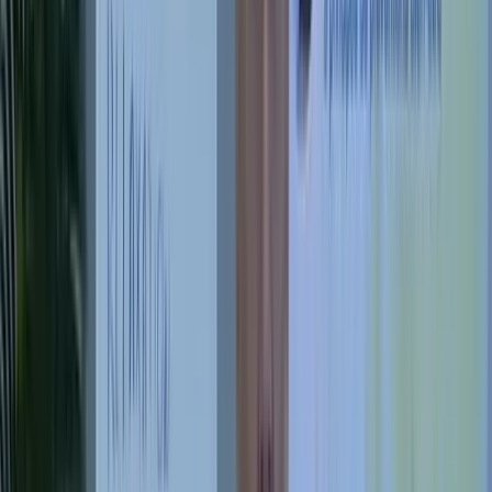
aujourd'hui ?
Retrouver l'apaisement profond
Quand le mental tourne en boucle et que le corps reste sous tension
Libérer les tensions du corps
Raideurs, douleurs répétitives, fluidité perdue
Devenir praticien certifié