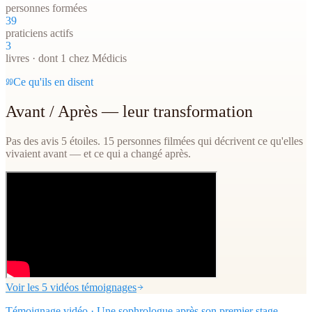
personnes formées
39
praticiens actifs
3
livres · dont 1 chez Médicis
Ce qu'ils en disent
Avant / Après — leur transformation
Pas des avis 5 étoiles. 15 personnes filmées qui décrivent ce qu'elles
vivaient avant — et ce qui a changé après.
Voir les 5 vidéos témoignages
Témoignage vidéo · Une sophrologue après son premier stage