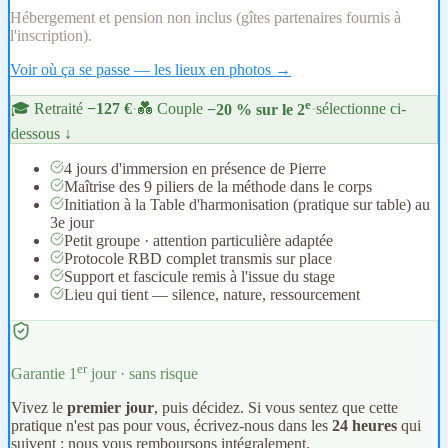
Hébergement et pension non inclus (gîtes partenaires fournis à
l'inscription).
Voir où ça se passe — les lieux en photos →
e
🎓 Retraité
−127 €
·
💑 Couple
−20 % sur le 2
·
sélectionne ci-
dessous ↓
4 jours d'immersion en présence de Pierre
Maîtrise des 9 piliers de la méthode dans le corps
Initiation à la Table d'harmonisation (pratique sur table) au
3e jour
Petit groupe · attention particulière adaptée
Protocole RBD complet transmis sur place
Support et fascicule remis à l'issue du stage
Lieu qui tient — silence, nature, ressourcement
er
Garantie 1
jour · sans risque
Vivez le
premier jour
, puis décidez. Si vous sentez que cette
pratique n'est pas pour vous, écrivez-nous dans les
24 heures
qui
suivent : nous vous remboursons intégralement.